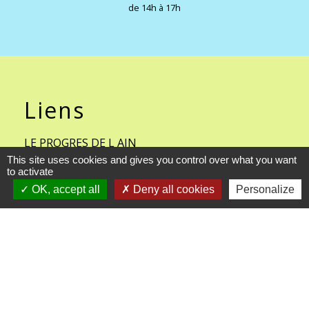
de 14h à 17h
Liens
LE PROGRES DE L AIN
This site uses cookies and gives you control over what you want
LA VOIX DE L AIN
to activate
OK, accept all
Deny all cookies
Personalize
COMMUNAUTE DE COMMUNE
BRESSE ET SAONE
METEO FRANCE- CHAVANNES
SUR REYSSOUZE
FACEBOOK