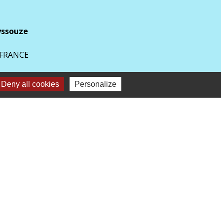
yssouze
 FRANCE
Deny all cookies
Personalize
 vendredi de 14h à 18h30.
 de 9h à 12h et de 14h à 17h