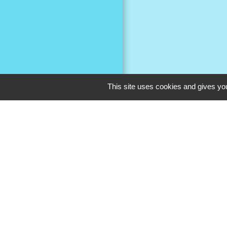
This site uses cookies and gives you
Liens
LE PROGRES DE 
LA VOIX DE L AI