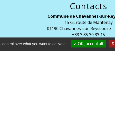
Contacts
Commune de Chavannes-sur-Re
1575, route de Mantenay
01190 Chavannes-sur-Reyssouze -
+33 3 85 30 33 15
 control over what you want to activate
OK, accept all
Accueil du public
: lundi et jeudi de 9h à 12h et le
Accueil téléphonique
: lundi, mardi, jeudi et vendredi
L AIN
N