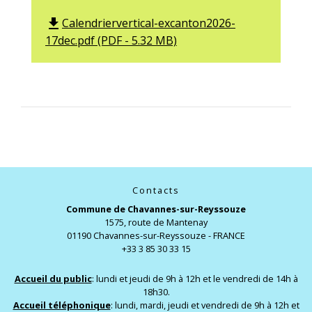
Calendriervertical-excanton2026-
file_download
17dec.pdf (PDF - 5.32 MB)
Contacts
Commune de Chavannes-sur-Reyssouze
1575, route de Mantenay
01190 Chavannes-sur-Reyssouze - FRANCE
+33 3 85 30 33 15
Accueil du public
: lundi et jeudi de 9h à 12h et le vendredi de 14h à
18h30.
Accueil téléphonique
: lundi, mardi, jeudi et vendredi de 9h à 12h et