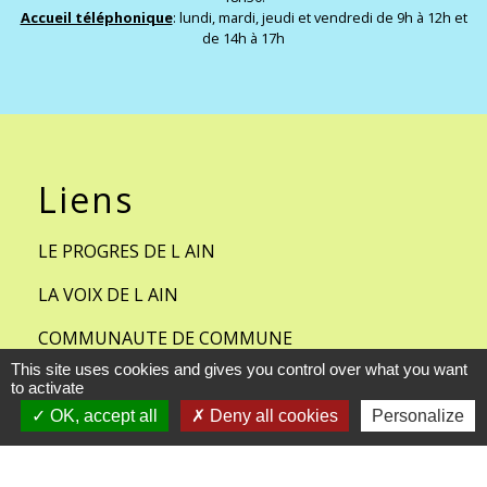
Accueil téléphonique
: lundi, mardi, jeudi et vendredi de 9h à 12h et
de 14h à 17h
Liens
LE PROGRES DE L AIN
LA VOIX DE L AIN
COMMUNAUTE DE COMMUNE
BRESSE ET SAONE
This site uses cookies and gives you control over what you want
to activate
METEO FRANCE- CHAVANNES
OK, accept all
Deny all cookies
Personalize
SUR REYSSOUZE
FACEBOOK