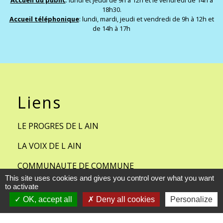
Accueil du public
: lundi et jeudi de 9h à 12h et le vendredi de 14h à
18h30.
Accueil téléphonique
: lundi, mardi, jeudi et vendredi de 9h à 12h et
de 14h à 17h
Liens
LE PROGRES DE L AIN
LA VOIX DE L AIN
COMMUNAUTE DE COMMUNE
BRESSE ET SAONE
This site uses cookies and gives you control over what you want
to activate
METEO FRANCE- CHAVANNES
OK, accept all
Deny all cookies
Personalize
SUR REYSSOUZE