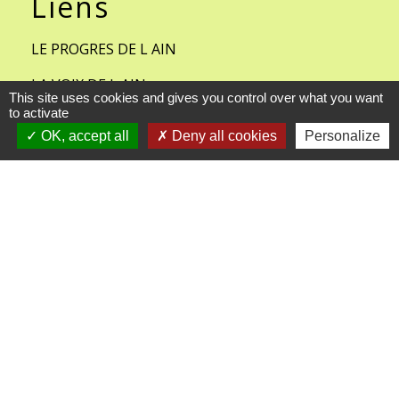
Liens
LE PROGRES DE L AIN
LA VOIX DE L AIN
This site uses cookies and gives you control over what you want
to activate
COMMUNAUTE DE COMMUNE
OK, accept all
Deny all cookies
Personalize
BRESSE ET SAONE
METEO FRANCE- CHAVANNES
SUR REYSSOUZE
FACEBOOK
Mentions légales
-
Politique de confidentialité
-
Accessibilité
-
Plan du site
-
Gestion des cookies
Site créé en partenariat avec Réseau des Communes