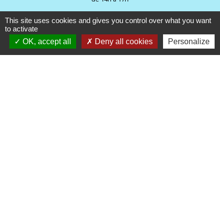
This site uses cookies and gives you control over what you want
to activate
OK, accept all
Deny all cookies
Personalize
Liens
LE PROGRES DE L AIN
LA VOIX DE L AIN
COMMUNAUTE DE COMMUNE
BRESSE ET SAONE
METEO FRANCE- CHAVANNES
SUR REYSSOUZE
FACEBOOK